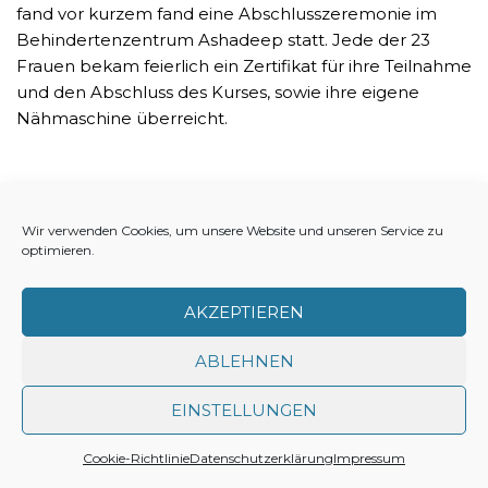
fand vor kurzem fand eine Abschlusszeremonie im
Behindertenzentrum Ashadeep statt. Jede der 23
Frauen bekam feierlich ein Zertifikat für ihre Teilnahme
und den Abschluss des Kurses, sowie ihre eigene
Nähmaschine überreicht.
Wir verwenden Cookies, um unsere Website und unseren Service zu
optimieren.
AKZEPTIEREN
ABLEHNEN
EINSTELLUNGEN
Impressum
Datenschutz
Cookie-Richtlinie (EU)
Cookie-Richtlinie
Datenschutzerklärung
Impressum
Neve Charity
| Powered by
WordPress