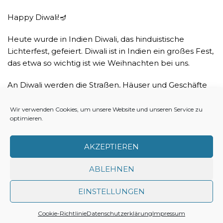
Happy Diwali!🪔
Heute wurde in Indien Diwali, das hinduistische
Lichterfest, gefeiert. Diwali ist in Indien ein großes Fest,
das etwa so wichtig ist wie Weihnachten bei uns.
An Diwali werden die Straßen, Häuser und Geschäfte
mit Lichterketten, Kerzen und kleinen Öllämpchen
dekoriert. Man feiert an diesem Tag den Sieg des
Wir verwenden Cookies, um unsere Website und unseren Service zu
optimieren.
Lichts über die Dunkelheit, den Sieg des Guten über
das Böse.
AKZEPTIEREN
Wir wünschen auch allen ein fröhliches Diwali. 🎆
ABLEHNEN
EINSTELLUNGEN
Impressum
Datenschutz
Cookie-Richtlinie (EU)
Cookie-Richtlinie
Datenschutzerklärung
Impressum
Neve Charity
| Powered by
WordPress