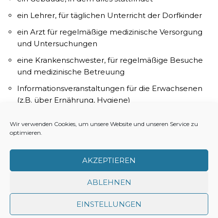
ein Lehrer, für täglichen Unterricht der Dorfkinder
ein Arzt für regelmäßige medizinische Versorgung
und Untersuchungen
eine Krankenschwester, für regelmäßige Besuche
und medizinische Betreuung
Informationsveranstaltungen für die Erwachsenen
(z.B. über Ernährung, Hygiene)
Kulturprogramme, um die Akzeptanz der Hilfe im
Wir verwenden Cookies, um unsere Website und unseren Service zu
Dorf und die Gemeinschaft zu stärken
optimieren.
ein Supervisor, eine Person vor Ort, die das ganze
Projekt betreut und auch Ansprechpartner für die
AKZEPTIEREN
Menschen im Dorf ist
ABLEHNEN
EINSTELLUNGEN
Impressum
Datenschutz
Cookie-Richtlinie (EU)